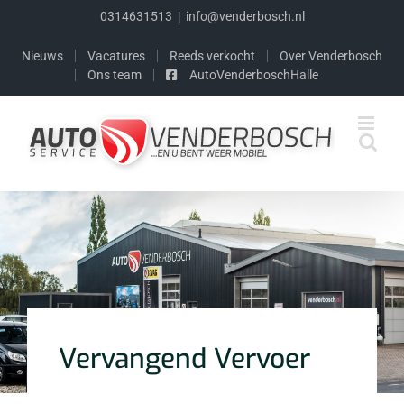
Skip
0314631513
|
info@venderbosch.nl
to
content
Nieuws
Vacatures
Reeds verkocht
Over Venderbosch
Ons team
AutoVenderboschHalle
Vervangend Vervoer