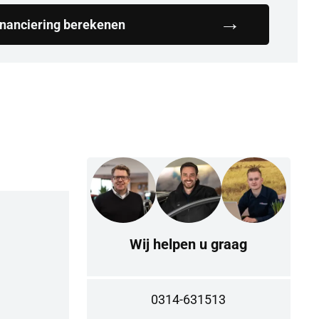
inanciering berekenen
Kilometerstand
67.561 km
Wij helpen u graag
Kleur
grijs
Bekleding
Stof
0314-631513