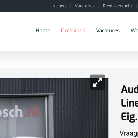
Nieuws
Vacatures
Reeds verkocht
Home
Occasions
Vacatures
We
Aud
Line
Eig
Vraagp