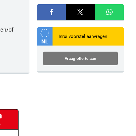
Lengte
419 cm
 en/of
Energielabel
C
NL
Verbruik (snelweg)
4.5 liter per 10
Vraag offerte aan