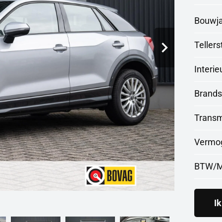
Bouwj
Teller
Interie
Brands
Transm
Vermo
BTW/M
I