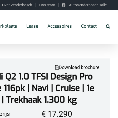
Over Venderbosch
Ons team
AutoVenderboschHalle
rkplaats
Lease
Accessoires
Contact
Download brochure
i Q2 1.0 TFSI Design Pro
 116pk | Navi | Cruise | 1e
. | Trekhaak 1.300 kg
€ 17.290
rijs