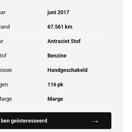
aar
juni 2017
stand
67.561 km
ur
Antraciet Stof
tof
Benzine
issie
Handgeschakeld
gen
116 pk
arge
Marge
k ben geïnteresseerd