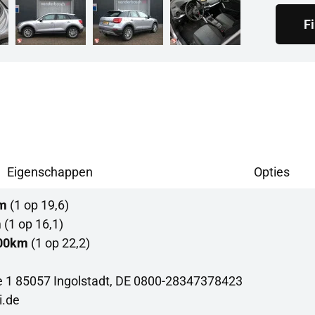
F
Eigenschappen
Opties
km
(1 op 19,6)
m
(1 op 16,1)
100km
(1 op 22,2)
e 1 85057 Ingolstadt, DE 0800-28347378423
i.de